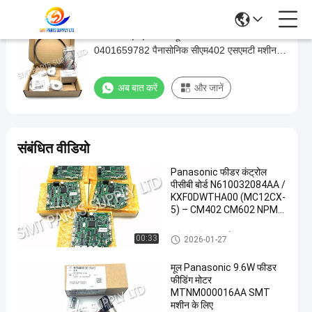
ओरियन केएचए400 वैक्यूम पंप रखरखाव किट
ओरियन
0401659782 पैनासोनिक सीएम402 एसएमटी मशीन के
केएचए400
लिए
वैक्यूम
अब बात करें
और जानें
पंप
रखरखाव
किट
संबंधित वीडियो
0401659782
Panasonic फीडर कंट्रोल
पैनासोनिक
पीसीबी बोर्ड N610032084AA /
सीएम402
KXF0DWTHA00 (MC12CX-
5) – CM402 CM602 NPM
एसएमटी
8mm / 12mm / 16mm
मशीन
फीडर्स के लिए
श्रीमती स्पेयर पार्ट्स
00:33
2026-01-27
के
मूल Panasonic 9.6W फीडर
लिए
फीडिंग मोटर
MTNM000016AA SMT
अब बात करें
श्रीमती
मशीन के लिए
2026-
440