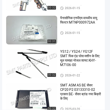
स्पेयर
01-15
दृश्य
पार्ट्स
साझा करना
श्रीमती स्पेयर पार्ट्स
00:32
2026-01-15
#
पैनासोनिक एनपीएम वायवीय वायु
श्रीमती
फिल्टर MTNP000972AA
मशीन
श्रीमती स्पेयर पार्ट्स
भागों
2026-01-15
#
00:31
एसटीएम
विधानसभा
YS12 / YS24 / YG12F
#
SMT पिक एंड प्लेस मशीन के लिए
श्रीमती
मूल यामाहा नोजल शाफ्ट KHY-
M7106-00
सामान
ओ
श्रीमती स्पेयर पार्ट्स
00:32
2026-01-22
रि
य
SMT ASM AS BE सेंसर
न
CP20 P2 03133310-02
K
प्रकार BE- सेंसर ब्रांड नया बिक्री
H
के लिए
A
4
श्रीमती स्पेयर पार्ट्स
00:32
2025-03-20