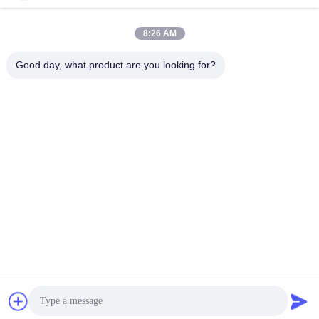
सोशल मीडिया
8:26 AM
त्वरित संपर्क
Good day, what product are you looking for?
टेलीफोन
86--13861307079
ई-मेल
tomas@smtmachine-parts.com
पता
डी-526, हे साइंस पार्क, 93# वीहे रोड, सुज़ौ इंडस्ट्रियल पार्क सुज़ौ, जियांगसू,
215127, चीन
गोपनीयता नीति
|
साइटमैप
चीन अच्छा गुणवत्ता श्रीमती मशीन भागों आपूर्तिकर्ता. कॉपीराइट © 2017-2026
SMT PARTS SUPPLY LTD . सब सभी अधिकार सुरक्षित.