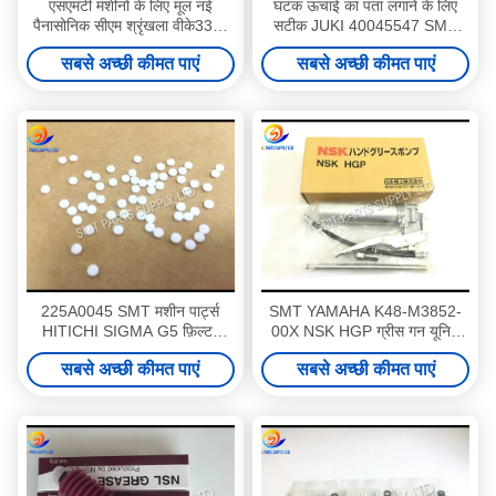
एसएमटी मशीनों के लिए मूल नई
घटक ऊंचाई का पता लगाने के लिए
पैनासोनिक सीएम श्रृंखला वीके332-
सटीक JUKI 40045547 SMT
5एचएस-एम5 सोलेनोइड वाल्व
लेजर सेंसर
सबसे अच्छी कीमत पाएं
सबसे अच्छी कीमत पाएं
225A0045 SMT मशीन पार्ट्स
SMT YAMAHA K48-M3852-
HITICHI SIGMA G5 फ़िल्टर
00X NSK HGP ग्रीस गन यूनिट
6301718392
SMT स्पेयर पार्ट्स
सबसे अच्छी कीमत पाएं
सबसे अच्छी कीमत पाएं