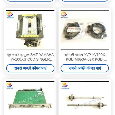
मूल नया / प्रयुक्त SMT YAMAHA
श्रीमती यामाहा YVP YV100X
YV100XG CCD SINGER
KGB-M653A-02X KGB-
CAMRA KGA-M7214-520
M653A-01X-00X UM-TR-
सबसे अच्छी कीमत पाएं
सबसे अच्छी कीमत पाएं
7383 VFPN सेंसर मूल नया