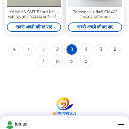
YAMAHA SMT Baord KHL-
Panasonic श्रीमती CM402
M4592-00X YAMAHA वैक सेंसर
CM602 NPM वाल्व
बोर्ड मूल नया या प्रयुक्त
KXF0DR4AA00 VQZ1421-
सबसे अच्छी कीमत पाएं
सबसे अच्छी कीमत पाएं
5M01-M5 बेचने के लिए मूल नया
1
2
3
4
5
6
7
8
tomas