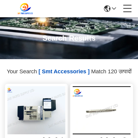
Search Results
Your Search
[ Smt Accessories ]
Match 120 उत्पादों