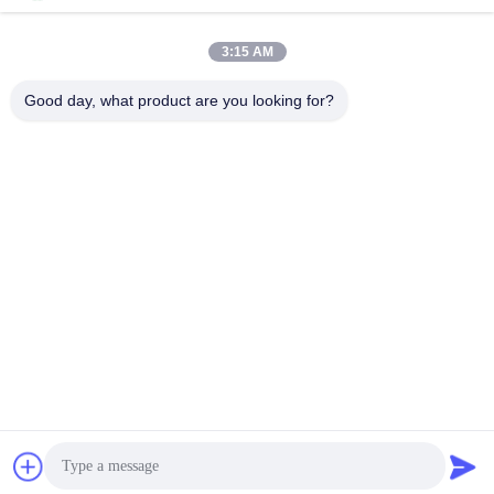
सोशल मीडिया
3:15 AM
त्वरित संपर्क
Good day, what product are you looking for?
टेलीफोन
86--13861307079
ई-मेल
tomas@smtmachine-parts.com
पता
डी-526, हे साइंस पार्क, 93# वीहे रोड, सुज़ौ इंडस्ट्रियल पार्क सुज़ौ, जियांगसू,
215127, चीन
गोपनीयता नीति
|
साइटमैप
चीन अच्छा गुणवत्ता श्रीमती मशीन भागों आपूर्तिकर्ता. कॉपीराइट © 2017-2026
SMT PARTS SUPPLY LTD . सब सभी अधिकार सुरक्षित.