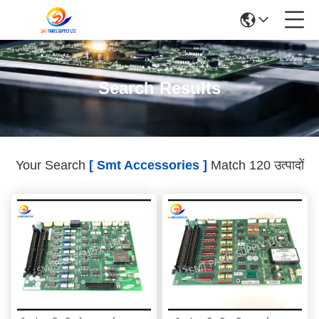
Search Results
Your Search
[ Smt Accessories ]
Match 120 उत्पादों