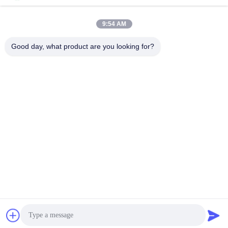
सोशल मीडिया
9:54 AM
त्वरित संपर्क
Good day, what product are you looking for?
टेलीफोन
86--13861307079
ई-मेल
tomas@smtmachine-parts.com
पता
डी-526, हे साइंस पार्क, 93# वीहे रोड, सुज़ौ इंडस्ट्रियल पार्क सुज़ौ, जियांगसू,
215127, चीन
गोपनीयता नीति
|
साइटमैप
चीन अच्छा गुणवत्ता श्रीमती मशीन भागों आपूर्तिकर्ता. कॉपीराइट © 2017-2026
SMT PARTS SUPPLY LTD . सब सभी अधिकार सुरक्षित.