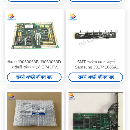
सैमसंग J9060063B J9060063D
SMT सरफेस माउंट पार्ट्स
श्रीमती स्पेयर पार्ट्स CP45FV
Samsung J91741085A
कन्वर्टर आईएफ बोर्ड
SM321 हेड वैक्यूम सेंसर बोर्ड
सबसे अच्छी कीमत पाएं
सबसे अच्छी कीमत पाएं