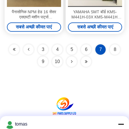
पैनासोनिक NPM हेड 16 सेंसर
YAMAHA SMT बॉर्ड KM5-
एसएमटी मशीन पार्ट्स
M441H-03X KM5-M441H-
MTNS000434AA PFMV530F-
032 YV100II परिदृश्य बोर्ड मूल नया
सबसे अच्छी कीमत पाएं
सबसे अच्छी कीमत पाएं
1-N-X921C
या इस्तेमाल किया
3
4
5
6
7
8
9
10
tomas