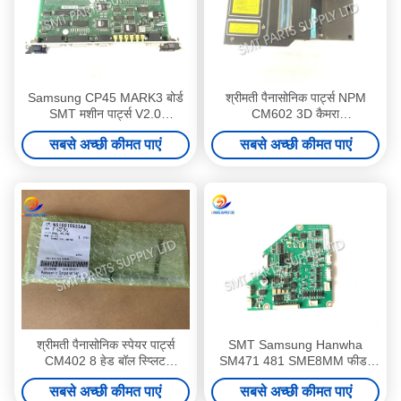
Samsung CP45 MARK3 बोर्ड
श्रीमती पैनासोनिक पार्ट्स NPM
SMT मशीन पार्ट्स V2.0
CM602 3D कैमरा
J9060232B J4801013A
N610015359AA सेंसर यूनिट
सबसे अच्छी कीमत पाएं
सबसे अच्छी कीमत पाएं
J91701012A_AS
P574001
श्रीमती पैनासोनिक स्पेयर पार्ट्स
SMT Samsung Hanwha
CM402 8 हेड बॉल स्प्लिट
SM471 481 SME8MM फीडर
N510015533AA स्टॉक में
बोर्ड AM03-001815C
सबसे अच्छी कीमत पाएं
सबसे अच्छी कीमत पाएं
J91741316A