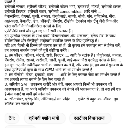
सकते हैं।
श्रीमती नोजल, श्रीमती फीडर, श्रीमती फीडर भागों, ड्राइवर्स, मोटर्स, श्रीमती धारक,
श्रीमती फ़िल्टर, श्रीमती कटर, श्रीमती consumbles, आदि जैसे ...
पैनासोनिक, केएमई, फूजी, यामाहा, जेयूकेआई, सान्यो, सोनी, यांग, यूनिवर्सल, मीरा,
आई-पल्स, कैमलॉट, डेज, सीकेडी, सैमसंग, टीडीके, टेस्कोन और टेंनू जैसे पिक और
प्लेस मशीनों के निम्नलिखित ब्रांडों के लिए
प्रतिलिपि भागों और मूल नए भागों सभी उपलब्ध हैं।
हम प्रत्येक ग्राहक के साथ हमारी विश्वसनीयता और अखंडता, श्रेष्ठ सेवा के साथ
दीर्घकालिक और मैत्रीपूर्ण साझेदारी स्थापित करने के लिए प्रतिबद्ध हैं।
यदि आप किसी भी हिस्से की तलाश कर रहे हैं, तो कृपया हमें स्वतंत्र रूप से ईमेल करें,
हम आपका समर्थन करने की पूरी कोशिश करेंगे।
1. हम फीडर, नलिका, मोटर्स, सर्वो, फिल्टर .... आदि के स्टॉक हैं। जेयूकेआई, यामाहा,
सैमसंग, सीमेंस, सान्यो, असेंबली, सोनी, फूजी, आई-पल्स जैसे प्रसिद्ध ब्रांड के लिए ...
हम मूल नए और नवीनीकृत भागों का समर्थन करते हैं, और साथ ही, हम अच्छी गुणवत्ता के
साथ प्रतिस्पर्धी मूल्य के साथ OEM भागों का भी समर्थन करते हैं।
2. हम पीसीबी, मोटर, इमदादी, वाल्व .... आदि के लिए मरम्मत सेवा का समर्थन करते हैं।
हम आपकी लागत बचाने के लिए ऐसा करते हैं!
3. अधिशेष SMT उपकरण खरीदें और बेचें, अगर आपको किसी भी उपकरण की
आवश्यकता है, या अपने अधिशेष उपकरण को बेचने की आवश्यकता है, तो बस हमें एक
ई-मेल बनाएं या अभी हमें कॉल करें!
4. सॉफ्टवेयर, प्रोग्रामिंग, ऑप्टिमाइज़ेशन सहित ...., एजेंट से बहुत कम कीमत! तुम
कोशिश कर सकते हो!
टैग:
श्रीमती मशीन भागों
एसटीएम विधानसभा