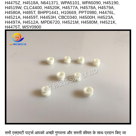
H4475Z, H4518A, N641371, WPA5101, WPA5090, H45190,
H4519W, CLC4400, H4520K, H4577A, H4578A, H4579A,
H4580A, H485T, BHPP1441, H10669, PPT0980, H4476L,
H4521A, H4459T, H4453H, CBC0340, H4500H, H4523A,
H4497A, H4512A, MPD6720, H4521M, H4580M, H4521K,
H4475T, WSY0900
सभी एसएमटी पार्ट्स आपको अच्छी गुणवत्ता और सस्ती कीमत के साथ प्रदान किए जा