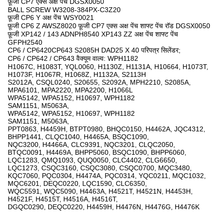
फ़ूजी CP7 एक्स अक्ष पेंच DGSX0050
BALL SCREW W3208-384PX-C3Z20
फ़ूजी CP6 Y अक्ष पेंच WSY0021
फ़ूजी CP6 Z AWSZ8020 फ़ूजी CP7 एक्स अक्ष पेंच शाफ्ट पेंच रॉड DGSX0050
फ़ूजी XP142 / 143 ADNPH8540 XP143 ZZ अक्ष पेंच शाफ्ट पेंच
GFPH2540
CP6 / CP6420CP643 S2085H DAD25 X 40 परिपत्र सिलेंडर;
CP6 / CP642 / CP643 वैक्यूम वाल्व: WPH1182
H1067C, H1083T, YQL0060, H1130Z, H1131A, H10664, H1073T,
H1073F, H1067R, H1068Z, H1132A, S2113H
S2012A, CSQL0240, S20655, S2092A, MPH2210, S2085A,
MPA6101, MPA2220, MPA2200, H1066L
WPA5142, WPA5152, H10697, WPH1182
SAM1151, M5063A,
WPA5142, WPA5152, H10697, WPH1182
SAM1151, M5063A,
PPT0863, H4459H, BTPT0980, BHQC0150, H4462A, JQC4312,
BHPP1441, CLQC1040, H4465A, BSQC1090,
NQC3200, H4466A, CLC9391, NQC3201, CLQC2050,
BTQC0091, H4469A, BHPP5060, BSQC1090, BHPP6060,
LQC1283, QMQ1093, QUQ0050, CLC4402, CLG6650,
LQC1273, CSQC3160, CSQC3080, CSQC0700, MQC3480,
KQC7060, PQC0304, H4474A, PQC0314, YQC0211, MQC1032,
MQC6201, DEQC0220, LQC1590, CLC6350,
WQC5591, WQC5090, H4463A, H4521T, H4521N, H4453H,
H4521F, H4515T, H4516A, H4516T,
DGQC0290, DEQC0220, H4459H, H4476N, H4476G, H4476K