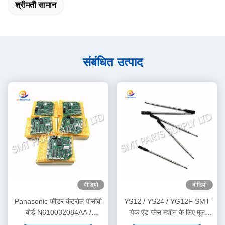
श्रीमती सामान
संबंधित उत्पाद
वीडियो
वीडियो
Panasonic फीडर कंट्रोल पीसीबी
YS12 / YS24 / YG12F SMT
बोर्ड N610032084AA /
पिक एंड प्लेस मशीन के लिए मूल
KXF0DWTHA00 (MC12CX-
यामाहा नोजल शाफ्ट KHY-M7106-