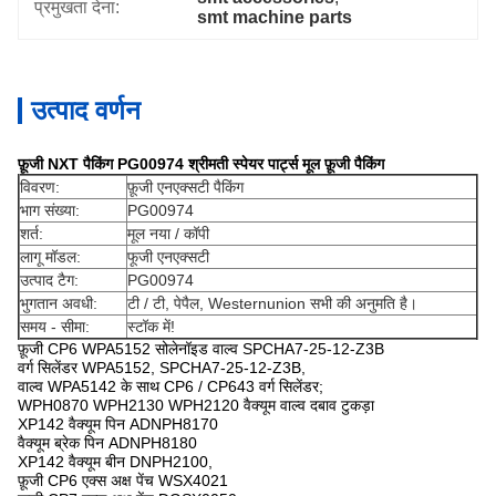
प्रमुखता देना:
smt machine parts
उत्पाद वर्णन
फ़ूजी NXT पैकिंग PG00974 श्रीमती स्पेयर पार्ट्स मूल फ़ूजी पैकिंग
विवरण:
फ़ूजी एनएक्सटी पैकिंग
भाग संख्या:
PG00974
शर्त:
मूल नया / कॉपी
लागू मॉडल:
फूजी एनएक्सटी
उत्पाद टैग:
PG00974
भुगतान अवधी:
टी / टी, पेपैल, Westernunion सभी की अनुमति है।
समय - सीमा:
स्टॉक में!
फ़ूजी CP6 WPA5152 सोलेनॉइड वाल्व SPCHA7-25-12-Z3B
वर्ग सिलेंडर WPA5152, SPCHA7-25-12-Z3B,
वाल्व WPA5142 के साथ CP6 / CP643 वर्ग सिलेंडर;
WPH0870 WPH2130 WPH2120 वैक्यूम वाल्व दबाव टुकड़ा
XP142 वैक्यूम पिन ADNPH8170
वैक्यूम ब्रेक पिन ADNPH8180
XP142 वैक्यूम बीन DNPH2100,
फ़ूजी CP6 एक्स अक्ष पेंच WSX4021