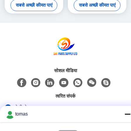
सबसे अच्छी कीमत पाएं
सबसे अच्छी कीमत पाएं
5) – CM402 CM602 NPM
00
8mm / 12mm / 16mm फीडर्स
के लिए
सोशल मीडिया
त्वरित संपर्क
टेलीफोन
tomas
86--13861307079
ई-मेल