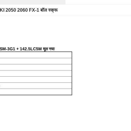
I 2050 2060 FX-1 बॉल स्क्रू
6SM-3G1 + 142.5LC5M मूल नया
।