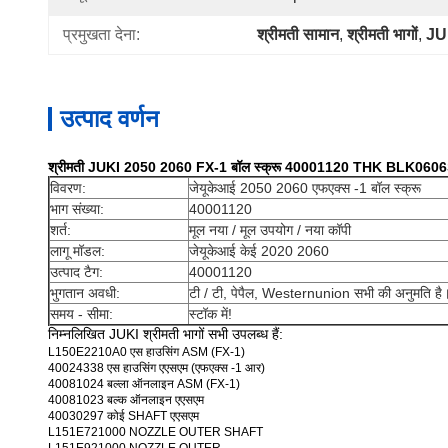
प्रमुखता देना:
श्रीमती सामान
, 
श्रीमती भागों
, 
JUK
उत्पाद वर्णन
श्रीमती JUKI 2050 2060 FX-1 बॉल स्क्रू 40001120 THK BLK060
विवरण:
जेयूकेआई 2050 2060 एफएक्स -1 बॉल स्क्रू
भाग संख्या:
40001120
शर्त:
मूल नया / मूल उपयोग / नया कॉपी
लागू मॉडल:
जेयूकेआई केई
2020 2060
उत्पाद टैग:
40001120
भुगतान अवधी:
टी / टी, पेपैल, Westernunion सभी की अनुमति है
समय - सीमा:
स्टॉक में!
निम्नलिखित JUKI श्रीमती भागों सभी उपलब्ध हैं:
L150E2210A0 एस हाउसिंग ASM (FX-1)
40024338 एस हाउसिंग एएसएम (एफएक्स -1 आर)
40081024 बल्ला ऑनलाइन ASM (FX-1)
40081023 बल्क ऑनलाइन एएसएम
40030297 कोई SHAFT एएसएम
L151E721000 NOZZLE OUTER SHAFT