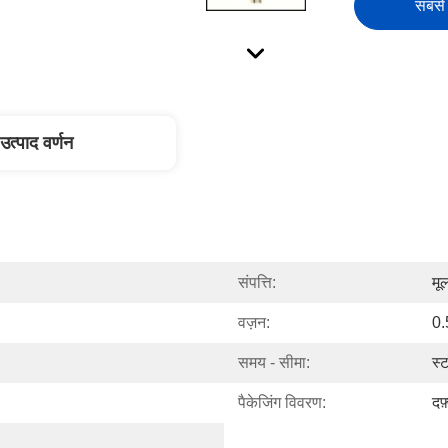
सबसे 
उत्पाद वर्णन
संपत्ति:
मू
वज़न:
0.
समय - सीमा:
स्ट
पैकेजिंग विवरण:
दफ़